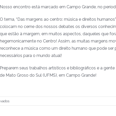
Nosso encontro está marcado em Campo Grande, no período
O tema, “Das margens ao centro: música e direitos humanos”,
colocam no cerne dos nossos debates os diversos conhecimen
que estão à margem, em muitos aspectos, daqueles que fora
hegemonicamente no Centro! Assim, as muitas margens m
reconhece a música como um direito humano que pode ser p
necessários para o mundo atual!
Preparem seus trabalhos artísticos e bibliográficos e a gent
de Mato Groso do Sul (UFMS), em Campo Grande!
em
ivados
XXXV
Congresso