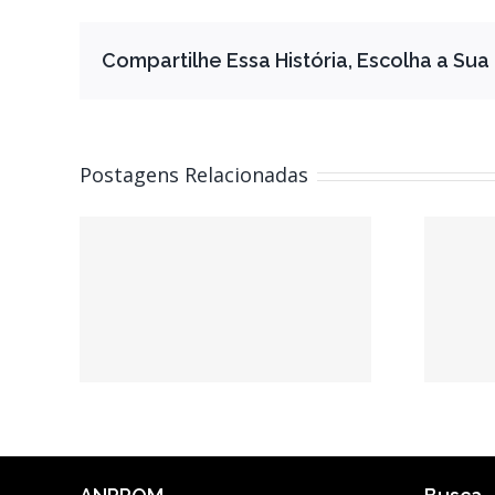
Compartilhe Essa História, Escolha a Sua
Postagens Relacionadas
O DA
HOS
Chamada de trabalhos