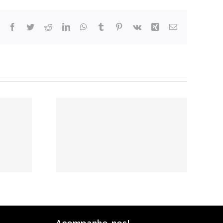
Facebook
Twitter
Reddit
LinkedIn
WhatsApp
Tumblr
Pinterest
Vk
Xing
E-
mail
 para
simpósios
grupos de
ho