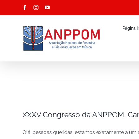
Ir
Facebook
Instagram
YouTube
para
o
Página in
conteúdo
XXXV Congresso da ANPPOM, Camp
Olá, pessoas queridas, estamos exatamente a u