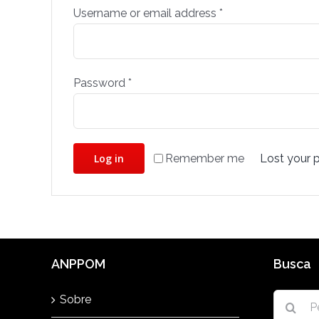
Username or email address
*
Password
*
Remember me
Log in
Lost your 
ANPPOM
Busca
Buscar
Sobre
resultad