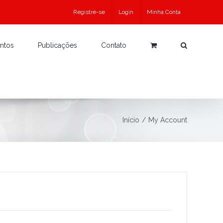
Registre-se
Login
Minha Conta
ntos
Publicações
Contato
Início
/
My Account