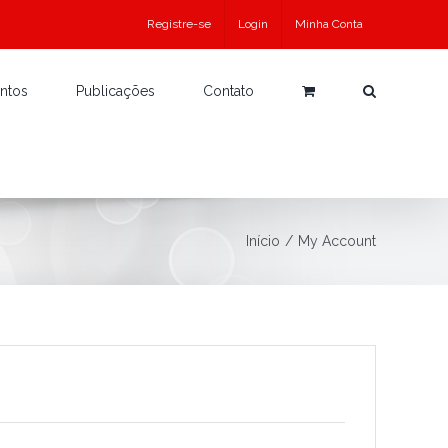
Registre-se
Login
Minha Conta
ntos
Publicações
Contato
Início
/
My Account