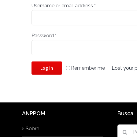
Username or email address
*
Password
*
Remember me
Log in
Lost your 
ANPPOM
Busca
Buscar
Sobre
resultad